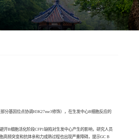
部分基因位点协调H3K27me3修饰），在生发中心B细胞反应的
为避开B细胞活化阶段CFP1缺陷对生发中心产生的影响，研究人员
胞高频突变和抗体亲和力成熟过程也出现严重障碍，提示GC B