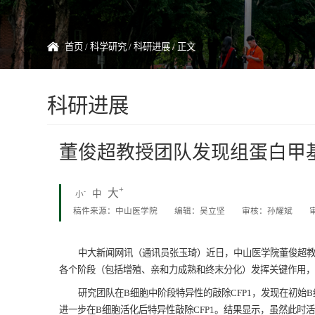
首页
/
科学研究
/
科研进展
/ 正文
科研进展
董俊超教授团队发现组蛋白甲
+
大
-
中
小
稿件来源：中山医学院
编辑：吴立坚
审核：孙耀斌
中大新闻网讯（通讯员张玉琦）近日，中山医学院董俊超教授团
各个阶段（包括增殖、亲和力成熟和终末分化）发挥关键作用，相关研究成
研究团队在B细胞中阶段特异性的敲除CFP1，发现在初始B
进一步在B细胞活化后特异性敲除CFP1。结果显示，虽然此时