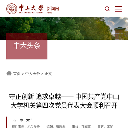
中大头条
首页
>
中大头条
> 正文
守正创新 追求卓越—— 中国共产党中山
大学机关第四次党员代表大会顺利召开
+
大
-
中
小
稿件来源：机关党委
编辑：曹雁群
审核：孙耀斌
审定：黄艳