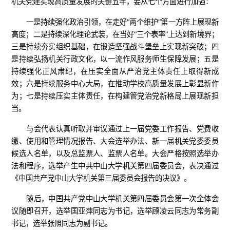
机关党建实现高质量发展的关键五年，要从七个方面进行加强：
一是持续强化政治引领，在走好“两个维护”第一方阵上展现新
高度；二是持续深化理论武装，在当好“三个表率”上达到新境界；
三是持续夯实组织基础，在锻造坚强战斗堡垒上实现新突破；四
是持续弘扬机关行政文化，以一流作风服务师生保障发展；五是
持续强化正风肃纪，在压实全面从严治党主体责任上取得新成
效；六是持续服务中心大局，在推动学校高质量发展上彰显新作
为；七是持续压实主体责任，在构建管党治党新格局上展现新担
当。
与会代表认真听取并审议通过上一届党委工作报告、党费收
缴、使用和管理情况报告、大会选举办法、新一届机关党委委员
候选人名单，以及总监票人、监票人名单。大会严格按照选举办
法和程序，选举产生中共中山大学机关第四届委员会，表决通过
《中国共产党中山大学机关第三届委员会报告的决议》。
随后，中国共产党中山大学机关第四届委员会第一次全体会
议随即召开，选举国亚萍同志为书记，选举顾凌云同志为常务副
书记，选举张照同志为副书记。