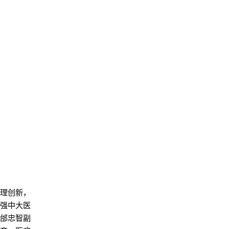
管理创新，
加强中大医
。邰忠智副