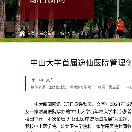
首页
>
综合新闻
>
综合新闻
> 正文
中山大学首届逸仙医院管理
+
大
-
中
小
稿件来源：医院管理处、继续教育学院
编辑：吴立坚
审
中大新闻网讯（通讯员许秋夷、文宇）2024年1
及十家附属医院承办的“中山大学百年校庆学术活动·
校园举行。本次论坛以“智汇医疗·高质量发展”为主题
我校中山医学院、公共卫生学院和十家附属医院共同参