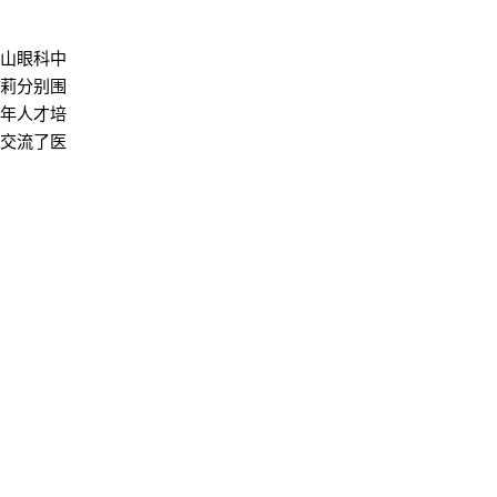
中山眼科中
莉莉分别围
青年人才培
，交流了医