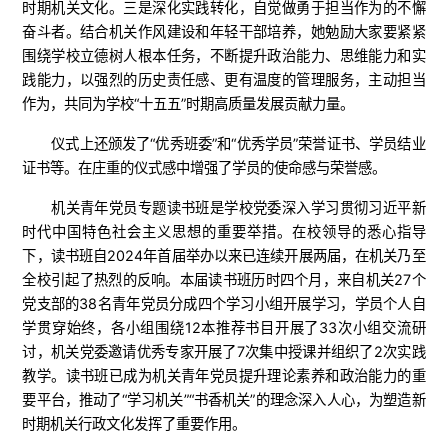
时期机关文化。三是深化实践转化，自觉做勇于担当作为的不懈
奋斗者。结合机关作风建设和年轻干部培养，她勉励大家要紧紧
围绕学校立德树人根本任务，不断提升政治能力、思维能力和实
践能力，以强烈的历史责任感、更有温度的管理服务，主动担当
作为，共同为学校“十五五”时期高质量发展贡献力量。
仪式上还颁发了“优秀班委”和“优秀学员”荣誉证书、学员结业
证书等。在庄重的仪式感中增强了学员的使命感与荣誉感。
机关青年党员专题读书班是学校党委深入学习贯彻习近平新
时代中国特色社会主义思想的重要举措。在校领导的悉心指导
下，读书班自2024年首届举办以来已连续开展两届，在机关乃至
全校引起了热烈的反响。本届读书班历时四个月，来自机关27个
党支部的38名青年党员分成四个学习小组开展学习，学员个人自
学贯穿始终，各小组围绕12本推荐书目开展了33次小组交流研
讨，机关党委邀请优秀专家开展了7次集中授课并组织了2次实践
教学。读书班已成为机关青年党员提升理论素养和政治能力的重
要平台，推动了“学习机关”“书香机关”的理念深入人心，为塑造新
时期机关行政文化发挥了重要作用。