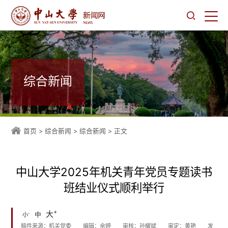
综合新闻
首页
>
综合新闻
>
综合新闻
> 正文
中山大学2025年机关青年党员专题读书
班结业仪式顺利举行
+
大
-
中
小
稿件来源：机关党委
编辑：余婷
审核：孙耀斌
审定：黄艳
发