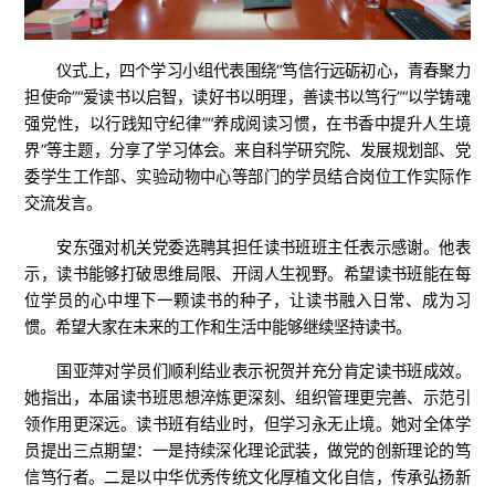
仪式上，四个学习小组代表围绕“笃信行远砺初心，青春聚力
担使命”“爱读书以启智，读好书以明理，善读书以笃行”“以学铸魂
强党性，以行践知守纪律”“养成阅读习惯，在书香中提升人生境
界”等主题，分享了学习体会。来自科学研究院、发展规划部、党
委学生工作部、实验动物中心等部门的学员结合岗位工作实际作
交流发言。
安东强对机关党委选聘其担任读书班班主任表示感谢。他表
示，读书能够打破思维局限、开阔人生视野。希望读书班能在每
位学员的心中埋下一颗读书的种子，让读书融入日常、成为习
惯。希望大家在未来的工作和生活中能够继续坚持读书。
国亚萍对学员们顺利结业表示祝贺并充分肯定读书班成效。
她指出，本届读书班思想淬炼更深刻、组织管理更完善、示范引
领作用更深远。读书班有结业时，但学习永无止境。她对全体学
员提出三点期望：一是持续深化理论武装，做党的创新理论的笃
信笃行者。二是以中华优秀传统文化厚植文化自信，传承弘扬新