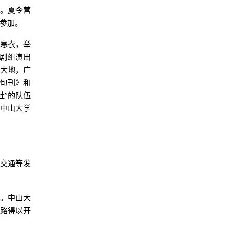
加。夏令营
参加。
捐寒衣，举
剧组演出
江大地，广
活旬刊》和
社”的队伍
为中山大学
、交通等发
驮。中山大
公路得以开