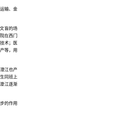
通运输、金
除文盲的场
学院在西门
学技术；医
助产等，用
于澄江也产
女生同班上
澄江逐渐
进步的作用