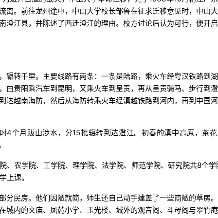
流离。前往龙州途中，中山大学校长邹鲁在征求迁移意见时，中山
南澄江县，并陈述了西迁澄江的理由。校方讨论后认为可行，便开
，辗转千里。主要线路有两条：一条是陆路，乘火车经粤汉铁路到
，由贵阳乘汽车到昆明，又乘火车到呈贡，再从呈贡骑马、步行到
到达越南海防，然后从海防转乘火车经滇越铁路到河内，再到中国
人历时4个月跋山涉水，分15批辗转到达澄江。初春的滇中高原，茶
。
院、农学院、工学院、理学院、法学院、师范学院、研究院共8个学
开学上课。
部分民房。他们因陋就简，师生还自己动手建盖了一些简陋的草房
在城内的文庙、凤麓小学、玉光楼、城外的观音阁、斗母阁与翠竹