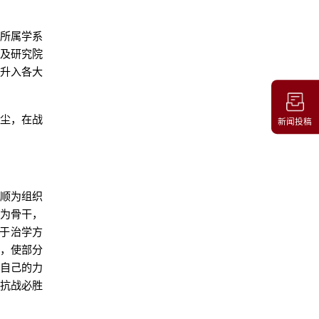
院所属学系
以及研究院
业升入各大
凡尘，在战
新闻投稿
家顺为组织
子为骨干，
关于治学方
论，使部分
献自己的力
了抗战必胜