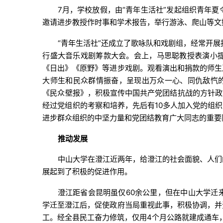
7月，学校放假，由“青年生活社”发起组织青年
邀请进步教授作时事和学术报告，举行游泳、爬山等文
“青年生活社”还成立了歌咏队和戏剧组，经常开展
行盛大音乐戏剧筹款大会。会上，马思聪教授表演小
《日出》《原野》等进步戏剧。观看演出和捐款的师生
大师生和民众群情振奋，呈现出万众一心、同仇敌忾的
《民众壁报》，积极宣传中国共产党团结抗战的方针政
经过党组织的考察和培养，先后有10多人加入党的组
进步群众组织的中坚力量和党团结教育广大同志的重要
推动发展
中山大学在澄江近两年，给澄江的社会面貌、人们
展起到了积极的促进作用。
澄江距省会昆明虽仅60余公里，但在中山大学迁
学迁至澄江后，促使政府当局重视此事，积极协调，并
工。经全县民工奋力修筑，仅用4个月公路就建成通车