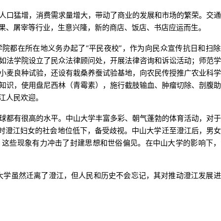
人口猛增，消费需求量增大，带动了商业的发展和市场的繁荣。交
果、屠宰等行业，生意兴隆，新的商店、饭店、书店应运而生。
院都在所在地义务办起了“平民夜校”，作为向民众宣传抗日和扫
如法学院设立了民众法律顾问处，开展法律咨询和诉讼活动；师范
小麦良种试验，还设有栽桑养蚕试验基地，向农民传授推广农业科
知识，使用盘尼西林（青霉素），施行截肢输血、肿瘤切除、剖腹
江人民欢迎。
球都有很高的水平。中山大学丰富多彩、朝气蓬勃的体育活动，对
当时澄江妇女的社会地位低下，备受歧视。中山大学迁至澄江后，男
。这些现象有力冲击了封建思想和世俗偏见。在中山大学的影响下，
中山大学虽然迁离了澄江，但人民和历史不会忘记，其对推动澄江发展