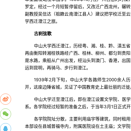
罗定，经过一个月短暂停留后，又改迁广西龙州，辗转
副教授吴信达（祖籍云南澄江县人）建议把学校迁至云
学西迁澄江之旅。
古刹弦歌
中山大学西迁澄江，历经粤、湘、桂、黔、滇五省
再由衡阳转湘桂铁路经广西、桂林、柳州、都匀到贵阳
是水路，乘船从广州出发，经汕头到澳门、香港，出国
远到昆明，再骑马、步行到澄江。
1939年2月下旬，中山大学各路师生2000余
开，这座边陲省城，见证了中国教育史上最壮丽的迁徙
中山大学迁至澄江后，即在澄江设置文学院、医学
系。各学院经过短暂的准备之后，于当年3月1日正式
各学院院址分散，主要利用庙宇等建筑，同时租用
本部设在县城普福寺内，附属医院设在土主庙；文学院