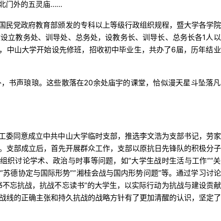
北门外的五灵庙……
根据国民党政府教育部颁发的专科以上等级行政组织规程，暨大学各学
设立教务处、训导处、总务处，设教务长、训导长、总务长各1人
年夏，中山大学开始设先修班，招收初中毕业生，共办了6届，历年结
，书声琅琅。这些散落在20余处庙宇的课堂，恰似漫天星斗坠落
南省工委同意成立中共中山大学临时支部，推选李文浩为支部书记，劳
。支部成立后，首先开展群众工作，支部以原抗日先锋队的积极分
”组织讨论学术、政治与时事等问题，如“大学生战时生活与工作”“
”“苏德协定与国际形势”“湘桂会战与国内形势问题”等。通过学习讨
书不忘抗战，抗战不忘读书”的大学生，以实际行动为抗战与建设贡
战线的正确主张和持久抗战的战略方针有了更加清醒的认识，坚定