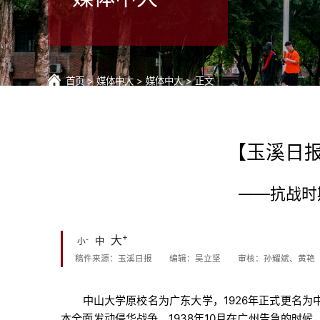
首页
>
媒体中大
>
媒体中大
> 正文
【玉溪日
——抗战时
+
大
-
中
小
稿件来源：玉溪日报
编辑：吴立坚
审核：孙耀斌、黄艳
中山大学原校名为广东大学，1926年正式更名为
本全面发动侵华战争。1938年10月在广州告急的时候