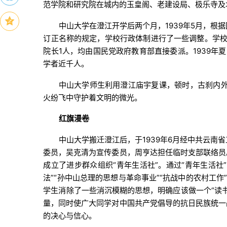
范学院和研究院在城内的玉皇阁、老建设局、极乐寺及
中山大学在澄江开学后两个月，1939年5月，
订正名称的规定，学校行政体制进行了一些调整。学校
院长1人，均由国民党政府教育部直接委派。1939
学者近千人。
中山大学师生利用澄江庙宇复课，顿时，古刹内外
火纷飞中守护着文明的微光。
红旗漫卷
中山大学搬迁澄江后，于1939年6月经中共云
委员，吴克清为宣传委员，周亨达担任临时支部联络员
成立了进步群众组织“青年生活社”。通过“青年生活社
法”“孙中山总理的思想与革命事业”“抗战中的农村工作
学生消除了一些消沉模糊的思想，明确应该做一个“读
量，同时使广大同学对中国共产党倡导的抗日民族统一
的决心与信心。