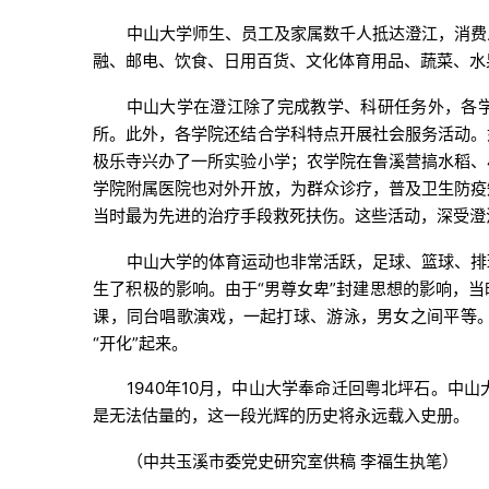
中山大学师生、员工及家属数千人抵达澄江，消费
融、邮电、饮食、日用百货、文化体育用品、蔬菜、水
中山大学在澄江除了完成教学、科研任务外，各学
所。此外，各学院还结合学科特点开展社会服务活动。
极乐寺兴办了一所实验小学；农学院在鲁溪营搞水稻、
学院附属医院也对外开放，为群众诊疗，普及卫生防疫
当时最为先进的治疗手段救死扶伤。这些活动，深受澄
中山大学的体育运动也非常活跃，足球、篮球、排
生了积极的影响。由于“男尊女卑”封建思想的影响，
课，同台唱歌演戏，一起打球、游泳，男女之间平等
“开化”起来。
1940年10月，中山大学奉命迁回粤北坪石。
是无法估量的，这一段光辉的历史将永远载入史册。
（中共玉溪市委党史研究室供稿 李福生执笔）