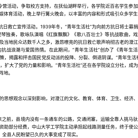
夏令营活动，争取校方支持，在抚仙湖畔举行，各学院近百名学生参
娱体育活动，晚上举行篝火晚会，以丰富的内容和形式吸引众多学生
抗日救亡宣传活动。1939年冬，“青年生活社”为向前方抗日将士募
提琴独奏，歌咏队演唱《红旗飘飘》《歌八百壮士》等抗战歌曲，戏
及当地民众达数千人之多，激昂嘹亮的抗日救亡歌声响彻古老的澄
抗战浪潮与爱国热情。在此期间，“青年生活社”创办了《青年生
策，揭露和抨击国民党反动派的投降、分裂、倒退阴谋。“青年生活
织，扩大了党的力量和影响。“青年生活社”还在各学院设立分社，成
阵地。
的思想观念以深刻影响，对澄江的文化、教育、体育、卫生、经济
来之前，县境内没有一条通车的公路，交通闭塞，运输全靠人挑马
资助部分经费，中山大学工学院主动承担起线路测量任务，终于使
，全县人民盼望已久的大事变成了现实。