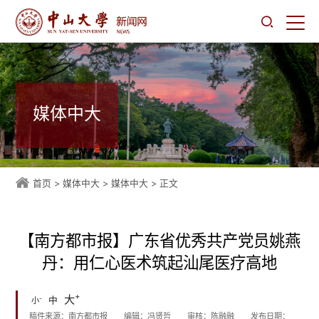
媒体中大
首页
>
媒体中大
>
媒体中大
> 正文
【南方都市报】广东省优秀共产党员姚燕
丹：用仁心医术筑起汕尾医疗高地
+
大
-
中
小
稿件来源：南方都市报
编辑：冯贤哲
审核：陈融融
发布日期：