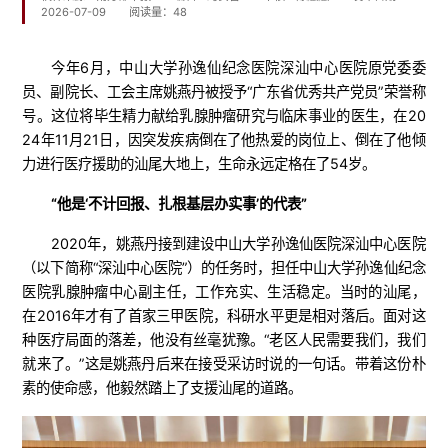
2026-07-09
阅读量：
48
今年6月，中山大学孙逸仙纪念医院深汕中心医院原党委委
员、副院长、工会主席姚燕丹被授予“广东省优秀共产党员”荣誉称
号。这位将毕生精力献给乳腺肿瘤研究与临床事业的医生，在20
24年11月21日，因突发疾病倒在了他热爱的岗位上、倒在了他倾
力进行医疗援助的汕尾大地上，生命永远定格在了54岁。
“他是‘不计回报、扎根基层办实事’的代表”
2020年，姚燕丹接到建设中山大学孙逸仙医院深汕中心医院
（以下简称“深汕中心医院”）的任务时，担任中山大学孙逸仙纪念
医院乳腺肿瘤中心副主任，工作充实、生活稳定。当时的汕尾，
在2016年才有了首家三甲医院，科研水平更是相对落后。面对这
种医疗局面的落差，他没有丝毫犹豫。“老区人民需要我们，我们
就来了。”这是姚燕丹后来在接受采访时说的一句话。带着这份朴
素的使命感，他毅然踏上了支援汕尾的道路。