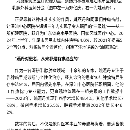
为凝聚优质医疗资源力量，姚燕丹积极筹建汕尾市医师协会
乳腺外科医师分会（图中左一为郑亿庆，右一为姚燕丹）。
正是靠着这种扎扎实实的作风，姚燕丹和同事们并肩奋战，
让深汕中心医院在短短三年内实现了令人瞩目的“三级跳”——从一
所新建医院，跃升为广东省高水平医院、国家区域医疗中心。20
24年上半年，汕尾市居民市域内住院率84.6%，较2021年提高5.
5个百分点，涨幅位居全省首位，创造了洼地逆袭的“汕尾现象”。
“燕丹对患者，从来都是有求必应的”
作为一名深耕乳腺肿瘤领域二十余年的专家，姚燕丹专注于
乳腺癌早期诊断与个性化治疗，经其诊治的患者10年肿瘤特异生
存率达91%，居国内领先水平。在深汕中心医院任职期间，他的
工作热忱与专业能力，更直观地体现在一组亮眼的工作数据中
——2023年，姚燕丹实现乳癌手术增长48.4%，其他手术增长7
7.8%，微创手术增长35.5%，腔镜手术量较2022年增长446.
2%。
数字的背后，不仅是他对医学事业的赤诚与执着，更满含他