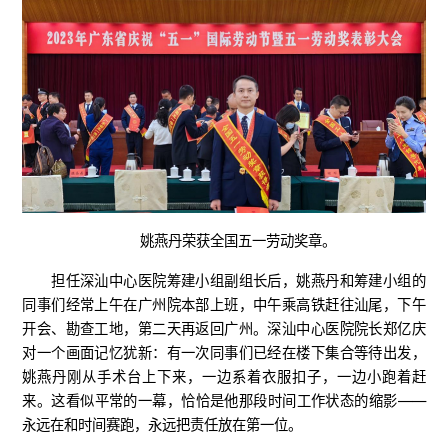
姚燕丹荣获全国五一劳动奖章。
担任深汕中心医院筹建小组副组长后，姚燕丹和筹建小组的
同事们经常上午在广州院本部上班，中午乘高铁赶往汕尾，下午
开会、勘查工地，第二天再返回广州。深汕中心医院院长郑亿庆
对一个画面记忆犹新：有一次同事们已经在楼下集合等待出发，
姚燕丹刚从手术台上下来，一边系着衣服扣子，一边小跑着赶
来。这看似平常的一幕，恰恰是他那段时间工作状态的缩影——
永远在和时间赛跑，永远把责任放在第一位。