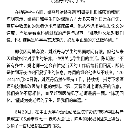
姚燕丹在指导学生。
在指导学生方面，姚燕丹始终强调“科研要扎根临床真问题”。
陈玥表示，姚燕丹和学生们的课题方向大多来自他日常在门诊、
查房中收集到的患者诉求与临床痛点。他从不追求学生发论文的
速度，而是更看重科研过程的严谨与规范。“姚老师总是对我们
说，科研结果是科学事实决定的，必须用正确的方法做科研。”
即便因两地奔波，姚燕丹与学生的见面时间有限，但他从未
因此放松过对学生的培养，也很关心学生们的生活。陈玥说：“不
管有多忙，姚老师一定会在忙完当天的工作后给我们回复，即使
是忙到深夜也会回复学生的信息，每周的组会他也从不缺席。”20
24年11月20日晚，姚燕丹仍然在坚持工作，持续线上指导下级医
师和技师修改医院上报的材料。“第二天看到姚老师离开的信息，
我们始终不愿相信，直至赶到医院见了老师最后一面。”陈玥回
忆，“能成为姚老师的学生，是我们的幸运。”
6月29日，在中山大学孙逸仙纪念医院举办的“庆祝中国共产
党成立105周年暨‘七一’表彰大会”上，陈玥的师兄师姐走上舞台，
朗诵了一首纪念姚医生的诗歌。