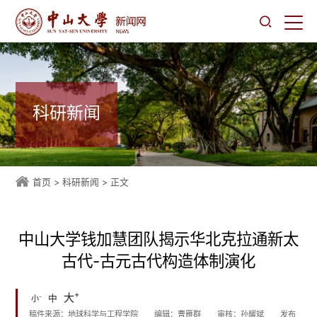
科研新闻
首页
>
科研新闻
> 正文
中山大学钱加慧团队揭示华北克拉通新太
古代-古元古代构造体制演化
+
大
-
中
小
稿件来源：地球科学与工程学院
编辑：曹雁群
审核：孙耀斌
发布