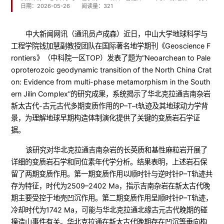
日期：2026-05-26
阅读量：
321
中大新闻网讯（通讯员卢成森）近日，中山大学地球科学与
工程学院钱加慧副教授团队在国际著名地学期刊《Geoscience F
rontiers》（中科院一区TOP）发表了题为“Neoarchean to Pale
oproterozoic geodynamic transition of the North China Crat
on: Evidence from multi-phase metamorphism in the South
ern Jilin Complex”的研究成果，系统揭示了华北克拉通吉南杂岩
新太古代-古元古代多期变质作用的P–T–t轨迹及其地球动力学背
景，为理解地球早期构造体制演化提供了关键的变质岩石学证
据。
该研究对华北克拉通吉南杂岩的长英质和基性麻粒岩开展了
详细的变质岩石学和同位素年代学分析。结果表明，上述岩石保
留了两期变质作用。第一期变质作用以顺时针与逆时针P–T轨迹共
存为特征，时代为2509–2402 Ma，指示吉南杂岩在新太古代晚
期主要受控于地壳凹沉作用。第二期变质作用呈顺时针P–T轨迹，
冷却时代为1742 Ma，可能与华北克拉通北缘古元古代晚期的碰
撞造山事件有关。华北克拉通在新太古代晚期存在凹沉等垂向构