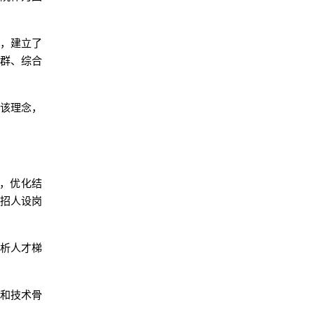
色，建立了
科群、综合
于该理念，
模，优化结
院招人设岗
分析人才梯
人和技术骨