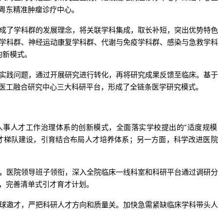
粤东精准肿瘤诊疗中心。
成了学科群的发展理念，将关联学科集成，取长补短，突出优势特
学科群、神经运动康复学科群、代谢与免疫学科群、感染与急救学
的新模式。
实践问题，通过开展研究进行转化，再将研究成果反馈至临床。基
医工融合研究中心三大科研平台，形成了全链条医学研究模式。
人事人才工作治理体系的创新模式，全面落实学校提出的“适度规
才梯队建设，引育结合布局人才培养体系；另一方面，科学改进医
，医院领导班子领衔，深入全院临床一线科室和科研平台通过调研
，完善清单式引才育才计划。
球邀才，严把科研人才方向和质量关。加快急需紧缺临床学科带头