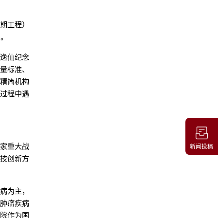
一期工程）
点。
孙逸仙纪念
质量标准、
格精简机构
展过程中遇
国家重大战
新闻投稿
科技创新方
疾病为主，
和肿瘤疾病
医院作为国