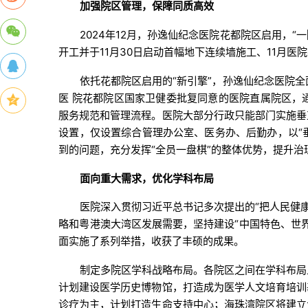
加强院区管理，保障同质高效
2024年12月，孙逸仙纪念医院花都院区启用，“
开工并于11月30日启动首幅地下连续墙施工、11月
依托花都院区启用的“新引擎”，孙逸仙纪念医院
医 院花都院区国家卫健委批复同意的医院直属院区，
服务规范和管理流程。医院大部分行政只能部门实施垂
设置，仅设置综合管理办公室、医务办、后勤办，以“
到的问题，充分发挥“全员一盘棋”的整体优势，提升
面向重大需求，优化学科布局
医院深入贯彻习近平总书记多次提出的“把人民健康
略和粤港澳大湾区发展需要，坚持建设“中国特色、世
面实施了系列举措，收获了丰硕的成果。
制定多院区学科战略布局。各院区之间在学科布局
计划建设医学历史博物馆，打造成为医学人文培育培训
诊疗为主，计划打造生命支持中心；海珠湾院区将建立