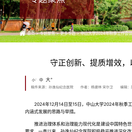
首页
>
专题聚焦
>
更多专题
>
中山大学2024年秋季工作会
守正创新、提质增效，
+
大
-
中
小
稿件来源：孙逸仙纪念医院
作者：杨建林 宋尔卫
编辑：
2024年12月14日至15日，中山大学2024
内涵式发展的思路与举措。
推进治理体系和治理能力现代化是建设中国特色世
要求。一直以来，孙逸仙纪念医院积极稳妥推进深化改