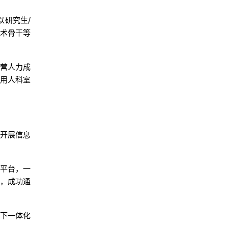
以研究生/
学术骨干等
运营人力成
和用人科室
力开展信息
策平台，一
持，成功通
线下一体化