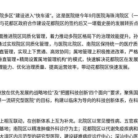
一院多区”建设进入“快车道”。这是医院继今年9月医院海珠湾院区（
医院与花都区政府合作建设花都院区的签约后又一堪载史册的发展转折
全面推进院区同质化管理，着力推动多院区格局下的治理效能提升。
通过实现院区同质化管理，与医院北院区、南院区保持统一的医疗
直管理，实现上下贯通、高效协同；属地管理上积极推进改革，严
垂直管理+精简设置属地管理机构”的模式，快速解决花都院区在发
治理能力、优化治理质量、提高运营效率，带动花都院区快速发展。
放在优先发展的战略地位”及“把握科技创新‘四个面向’”要求，聚焦
界一流研究型医院”的目标，构建以临床为导向的科技创新体系，在
上相互联动，在创新体系上互为补充。北院区以常见慢性病、五官
基地；南院区以精准肿瘤外科诊疗为主；花都院区以代谢免疫疾病
大湾区内示范型的研究型医院，建设疑难病症诊疗中心；深汕中心