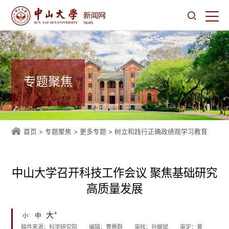
专题聚焦
首页
>
专题聚焦
>
更多专题
>
树立和践行正确政绩观学习教育
中山大学召开科技工作会议 聚焦基础研究
高质量发展
+
大
-
中
小
稿件来源：科学研究院
编辑：曹雁群
审核：孙耀斌
审定：黄