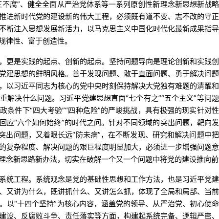
三不腐”、健全全面从严治党体系等一系列原创性新理念新思想新战
推进新时代党的建设新的伟大工程，必须既有道不变、志不改的守
不断注入思想发展新活力，以马克思主义中国化时代化最新成果指
规律性、富于创造性。
，更是实践的起点、创新的起点。坚持问题导向是理论创新和实践
党建思想的鲜明风格。善于发现问题、敢于直面问题、勇于解决问
，以习近平同志为核心的党中央时刻保持解决大党独有难题的清醒
重解决什么问题。习近平党建思想直面“七个有之”“五个主义”等问
政条件下“四大考验”“四种危险”的严峻挑战，具有极强的现实针对
回应“六个如何始终”的时代之问。针对不同领域的突出问题，靶向
的突出问题，又着眼长远“防未病”，在不断发现、研究和解决问题中
的复杂程度、解决问题的艰巨程度明显加大，必须进一步增强问题
理念新思路新办法，切实在破解一个又一个问题中将党的建设推向前
系统工程。系统观念是党的基础性思想和工作方法，也是习近平党
、又讲为什么，既讲抓什么、又讲怎么抓，体现了全局和局部、当
。以“十四个坚持”为核心内容，涵盖党的领导、从严治党、初心使
建设、反腐败斗争、责任落实等方面，构建起系统完备、逻辑严密