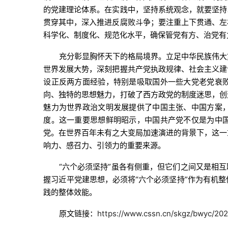
的党建理论体系。在实践中，坚持系统观念，就要坚持
贯穿其中，深入推进反腐败斗争；要注重上下贯通、左
科学化、制度化、规范化水平，确保管党有方、治党有
充分彰显胸怀天下的格局境界。立足中华民族伟大
世界发展大势，深刻把握共产党执政规律、社会主义建
设正反两方面经验，特别是吸取国外一些大党老党衰
向、独特的思想魅力，打破了西方政党的制度迷思，创
魅力为世界政治文明发展提供了中国主张、中国方案
度。这一重要思想鲜明昭示，中国共产党不仅是为中
党。在世界百年未有之大变局加速演进的背景下，这一
响力、感召力、引领力的重要来源。
“六个必须坚持”虽各有侧重，但它们之间又是相
握习近平党建思想，必须将“六个必须坚持”作为有机
践的整体效能。
原文链接：
https://www.cssn.cn/skgz/bwyc/20