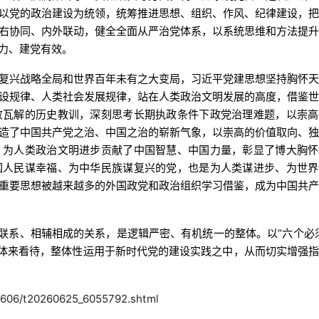
以党的政治建设为统领，统筹推进思想、组织、作风、纪律建设，
右协同、内外联动，健全全面从严治党体系，以系统思维和方法提
力、建党有效。
复兴战略全局和世界百年未有之大变局，习近平党建思想坚持胸怀
设规律、人类社会发展规律，站在人类政治文明发展的高度，借鉴
败瓦解的历史教训，深刻思考长期执政条件下政党治理难题，以崇高
造了中国共产党之治、中国之治的崭新气象，以崇高的价值取向、
，为人类政治文明进步贡献了中国智慧、中国力量，彰显了博大胸怀
国人民谋幸福、为中华民族谋复兴的党，也是为人类谋进步、为世界
重要思想被越来越多的外国政党和政治组织学习借鉴，成为中国共
互联系、相辅相成的关系，是逻辑严密、有机统一的整体。以“六个必
整体来看待，整体性运用于新时代党的建设实践之中，从而切实增强
2606/t20260625_6055792.shtml