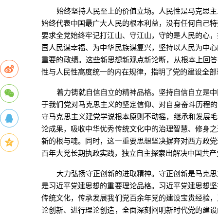
始终坚持人民至上的价值立场。人民性是马克思主
始终代表中国最广大人民的根本利益，没有任何自己特
要求全党始终牢记打江山、守江山，守的是人民的心，
国人民谋幸福、为中华民族谋复兴，坚持以人民为中心
重要的政绩。这些新思想新观点新论断，从根本上回答
性与人民性高度统一的内在规律，指明了党的建设全部
着力铸就自信自立的精神品格。坚持自信自立是中
于我们党对马克思主义的坚定信仰、对自身奋斗历程的
守马克思主义建党学说根本原则不动摇，继承和发展毛
论成果，吸收中华优秀传统文化中的治理智慧、修身之
新的根与魂。同时，这一重要思想坚决摒弃对西方政党
百年大党长期执政实践，独立自主探索出解决中国共产
大力弘扬守正创新的进取精神。守正创新是马克思
是习近平党建思想的重要理论品格。习近平党建思想坚
传统文化，传承发展我们党百余年党的建设宝贵经验，
论创新、进行理论创造，全面深刻阐明新时代党的建设