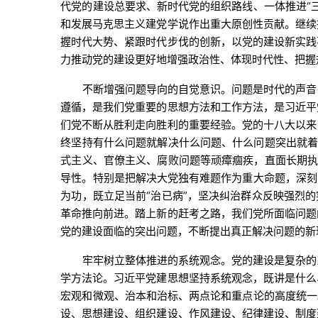
代党的建设总要求、新时代党的组织路线、一体推进“
和发展马克思主义建党学说作出重大原创性贡献。继续
握时代大势、紧跟时代步伐的创新，以党的建设新实践
力推动党的建设更好地增强政治性、体现时代性、把握
不断增强问题导向的自觉意识。问题是时代的声音
遵循，是我们党重要的思想方法和工作方法，是习近平
们党不断从胜利走向胜利的重要经验。党的十八大以来
终坚持有什么问题就解决什么问题、什么问题突出就着
式主义、官僚主义、腐败问题等顽瘴痼疾，直面长期执
导性。特别是把解决大党独有难题作为重大命题，深刻
为功，既立足当前“治已病”，坚决纠治群众反映强烈
革命推向前进。踏上新的赶考之路，我们党所面临问题
党的建设面临的突出问题，不断提出真正解决问题的新
牢牢树立整体推进的系统观念。党的建设是复杂的
学方法论。习近平党建思想坚持系统观念，既讲是什么
宏观和微观、治本和治标、两点论和重点论的高度统一
设、思想建设、组织建设、作风建设、纪律建设、制度