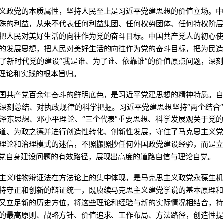
义政党的本质属性，坚持人民至上是习近平党建思想的价值立场。
殊的利益，从来不代表任何利益集团、任何权势团体、任何特权阶
把人民对美好生活的向往作为党的奋斗目标。中国共产党人的初心
的发展思想，把人民对美好生活的向往作为党的奋斗目标，把为民
了新时代党的建设“我是谁、为了谁、依靠谁”的价值原点问题，深
理论和实践的根本旨归。
国共产党百余年奋斗的鲜明底色，是习近平党建思想的精神特质。
深刻总结、对执政规律的科学把握。习近平党建思想坚持“两个结合
泽东思想、邓小平理论、“三个代表”重要思想、科学发展观关于党
道、为政之德并进行创造性转化、创新性发展，守住了马克思主义
理论和治理模式的迷信，不照搬照抄任何外国政党建设经验，而是
党自身建设问题的有效路径，展现出高度的道路自信与理论自觉。
主义唯物辩证法在方法论上的集中体现，是马克思主义政党永葆生
持守正和创新的辩证统一，既赓续马克思主义建党学说的基本原理
又立足新的历史方位，将这些理论和经验与新的实际情况相结合，
的最高原则、战略方针、价值追求、工作布局、方法路径，创造性