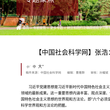
首页
>
专题聚焦
>
更多专题
>
树立和践行正确政绩观学习教
【中国社会科学网】张浩
+
大
-
中
小
稿件来源：中国社会科学网
编辑：曹雁群
审核：孙耀斌
习近平党建思想是习近平新时代中国特色社会主义
领域的最新成果。这一重要思想内涵丰富、观点深邃、
国特色社会主义思想的世界观和方法论，即“六个必须
科学世界观和方法论的把握。