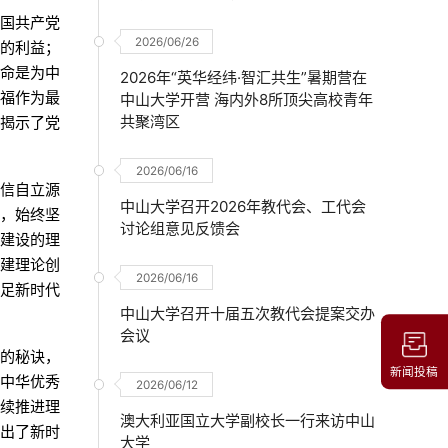
中国共产党
2026/06/26
层的利益；
使命是为中
2026年“英华经纬·智汇共生”暑期营在
造福作为最
中山大学开营 海内外8所顶尖高校青年
共聚湾区
刻揭示了党
2026/06/16
自信自立源
中山大学召开2026年教代会、工代会
”，始终坚
讨论组意见反馈会
的建设的理
党建理论创
2026/06/16
立足新时代
中山大学召开十届五次教代会提案交办
会议
机的秘诀，
新闻投稿
和中华优秀
2026/06/12
持续推进理
澳大利亚国立大学副校长一行来访中山
提出了新时
大学