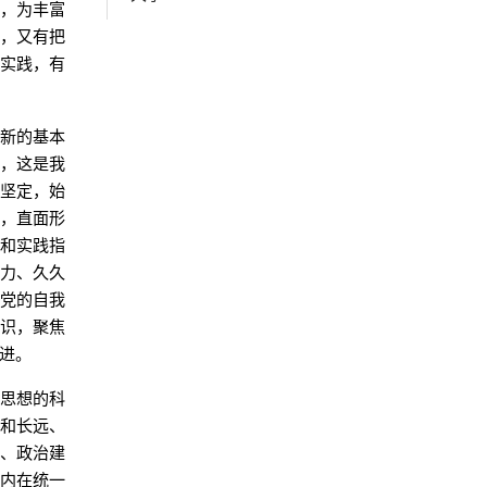
略，为丰富
正，又有把
导实践，有
创新的基本
题，这是我
和坚定，始
题，直面形
性和实践指
发力、久久
把党的自我
意识，聚焦
进。
建思想的科
前和长远、
命、政治建
、内在统一