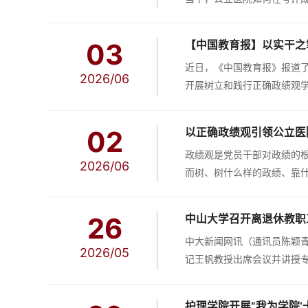
的管理实践，就"以正确政绩
03
【中国教育报】以实干之
近日，《中国教育报》报道了
2026/06
开展树立和践行正确政绩观学
下单支付时直接关联了项目经
02
以正确政绩观引领公立医
政绩观是党员干部对政绩的
2026/06
而树、树什么样的政绩、靠
中心，通过明“仁与术”、强“
26
中山大学召开离退休教职
中大新闻网讯（通讯员陈颖
2026/05
记王帆教授出席会议并讲授
休工作处全体党政管理人员参
护理学院开展“我为学院‘