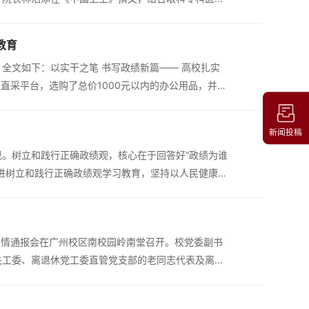
医院绩效监测近年来，国家三级公立...
教育
全文如下：以实干之笔 书写政绩新篇—— 高校扎实
直采平台，选购了总价1000元以内的办公用品，并在
成相关结算工作。便捷的体验，得益于...
新闻投稿
。树立和践行正确政绩观，核心在于回答好“政绩为谁
进树立和践行正确政绩观学习教育，坚持以人民健康为
明“仁与术”：筑牢...
校情通报会在广州校区南校园岭南堂召开。校党委副书
关工委、离退休党工委直管党支部的老同志代表及离退
题党课中指出，树立和践行正确政绩观...