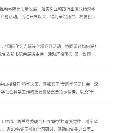
，推动学院高质量发展，落实树立和践行正确政绩观学
策”专题活动。活动开展以来，得到全院师生、校友积极
4月25日，累计收到各类建议...
五五”国际化能力建设主题党日活动，协同研讨如何提升
党支部书记余展涛主持。活动严格落实“第一议题”学
，重点围绕“人才是最宝贵最重...
中山楼召开“科学决策、真抓实干”专题学习研讨会，深
学社会科学工作的重要讲话重要指示精神，以及“十五
果。校党委书记刘承功主持...
师工作部、机关党委联合开展“联学共建强党性，树牢政
动。近80名党员参加学习研讨，活动由党委办公室主