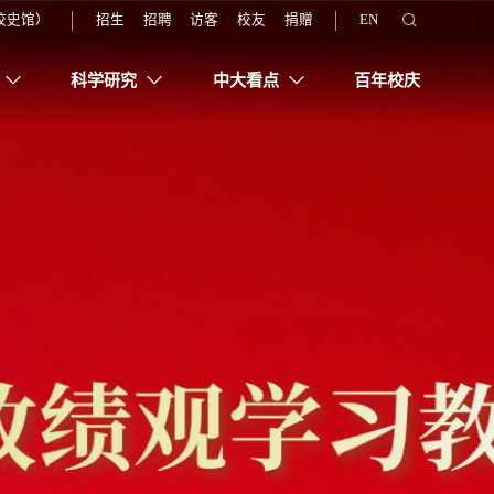
校史馆）
招生
招聘
访客
校友
捐赠
EN
养
科学研究
中大看点
百年校庆