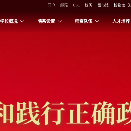
门户
邮箱
USC
校历
图书馆
博物馆（
学校概况
院系设置
师资队伍
人才培