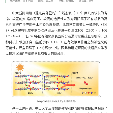
稿件来源：化学学院
编辑：吴立坚
审核：孙耀斌
阅读量：
599
中大新闻网讯（通讯员陈昱昀）单线态氧（1O2）因具有较长的寿
命、较宽的pH适应范围、较高的选择性以及对阴阳离子和有机质的高
抗性而被广泛应用于水污染治理领域。此前已有报道过一硫酸盐（PM
S）可以被有机醌中的C=O基团活化并进一步生成1O2（2SO5·- → 1O2
+ 2SO42-），但C=O基团在催化剂表面的分布通常是稀疏且随机的，这
种随机性增加了自由基前驱体（SO5·-）在有效相互作用之前被湮灭的
可能性，严重阻碍了1O2的高效生成。因此构建短距离的快速反应体系
以提高1O2的产率仍然具有很大的挑战性。
基于上述问题，中山大学王俊慧副教授和欧阳钢锋教授团队报道了