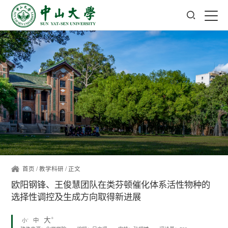
首页
/
教学科研
/ 正文
欧阳钢锋、王俊慧团队在类芬顿催化体系活性物种的
选择性调控及生成方向取得新进展
+
大
-
中
小