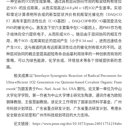
一种全新的1O2的生成策略，通过具有层间协同作用的框架结构有效拉
近SO5·-的反应距离，从而实现高达14.8 μM s−1的1O2产生速率。实验
和理论计算表明所合成的新型层状共价有机框架光催化剂（DAQ-CO
F）具有丰富的活性位点（C=O基团），DAQ-COF中的C=O基团是活化
PMS的催化中心。激发态下空穴主要集中在C=O基团上，而PMS作为电
子给体向空穴提供电子，从而形成SO5·-。随后由于层间协同的相互作
用，两个SO5·-在距离较近的层间产生（小于0.34 nm），进而迅速结合
产生1O2，这与报道的具有远距离活性位点的催化剂有很大的不同。这
种层间协同的概念是提高超短寿命自由基利用效率的一种创新而有效的
策略，可以为绿色能源、化学合成、环境技术等各个领域提供新的思
路。
相关成果以“Interlayer Synergistic Reaction of Radical Precursors for
Ultra-efficient 1O2 Generation via Quinone-based Covalent Organic Fram
ework”为题发表于Proc. Natl. Acad. Sci. USA.期刊。论文第一单位为中山
大学化学学院，第一作者为中山大学博士研究生陶源，通讯作者为欧阳
钢锋教授、王俊慧副教授。该论文工作得到了国家自然科学基金、广州
市科技计划项目、广东省重点研发计划、广东省重点研发计划、粤港水
安全联合实验室和广州市科技规划项目的大力支持。
论文链接：
https://www.pnas.org/doi/10.1073/pnas.2401175121#abs