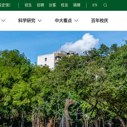
校史馆）
招生
招聘
访客
校友
捐赠
EN
养
科学研究
中大看点
百年校庆