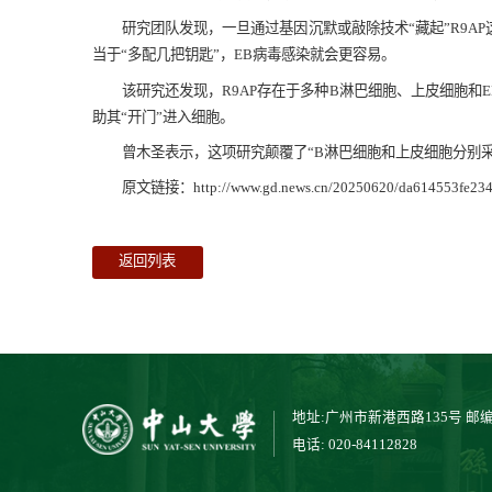
研究团队发现，一旦通过基因沉默或敲除技术“藏起”R9A
当于“多配几把钥匙”，EB病毒感染就会更容易。
该研究还发现，R9AP存在于多种B淋巴细胞、上皮细胞和
助其“开门”进入细胞。
曾木圣表示，这项研究颠覆了“B淋巴细胞和上皮细胞分别采
原文链接：
http://www.gd.news.cn/20250620/da614553fe23
返回列表
地址:广州市新港西路135号
邮编
电话: 020-84112828