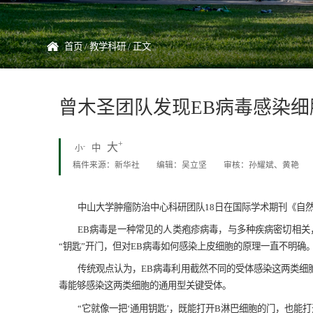
首页
/
教学科研
/ 正文
曾木圣团队发现EB病毒感染细
+
大
-
中
小
稿件来源：新华社
编辑：吴立坚
审核：孙耀斌、黄艳
中山大学肿瘤防治中心科研团队18日在国际学术期刊《自然
EB病毒是一种常见的人类疱疹病毒，与多种疾病密切相关
“钥匙”开门，但对EB病毒如何感染上皮细胞的原理一直不明确
传统观点认为，EB病毒利用截然不同的受体感染这两类细
毒能够感染这两类细胞的通用型关键受体。
“它就像一把‘通用钥匙’，既能打开B淋巴细胞的门，也能