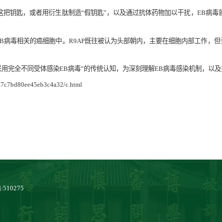
P这把钥匙，或者用衍生肽制造“假钥匙”，以及通过抗体药物加以干扰，EB病毒
EB病毒相关的癌细胞中。R9AP既往被认为头部朝内，主要在细胞内部工作，但
用完全不同受体感染EB病毒”的传统认知，为深刻理解EB病毒感染机制，以
47c7bd80ee45eb3c4a32/c.html
:510275