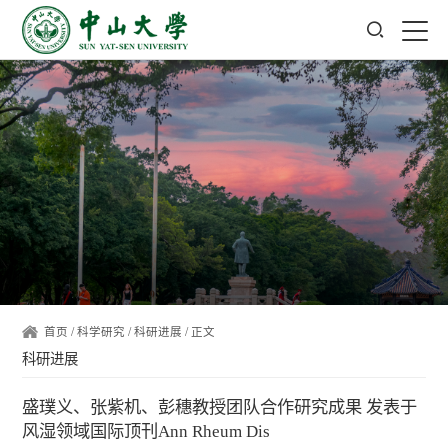
首页
/
科学研究
/
科研进展
/ 正文
科研进展
盛璞义、张紫机、彭穗教授团队合作研究成果 发表于
风湿领域国际顶刊Ann Rheum Dis