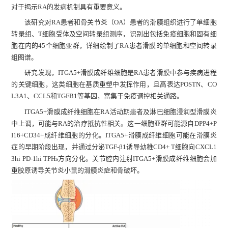
对于揭示RA的发病机制具有重要意义。
该研究对RA患者和骨关节炎（OA）患者的滑膜组织进行了单细胞
转录组、T细胞受体及空间转录组测序，识别出包括免疫细胞和固有细
胞在内的45个细胞亚群，详细绘制了RA患者滑膜的单细胞和空间转录
组图谱。
研究发现，ITGA5+滑膜成纤维细胞是RA患者滑膜中参与疾病进程
的关键细胞，这类细胞在基质重塑中发挥作用，且高表达POSTN、CO
L3A1、CCL5和TGFB1等基因，富集于免疫调控相关通路。
ITGA5+滑膜成纤维细胞在RA活动期患者及淋巴细胞浸润型滑膜炎
中上调，可能与RA的治疗抵抗性相关。这一细胞亚群可能源自DPP4+P
I16+CD34+成纤维细胞的分化。ITGA5+滑膜成纤维细胞可能在滑膜炎
症的早期阶段出现，并通过分泌TGF-β1诱导幼稚CD4+ T细胞向CXCL1
3hi PD-1hi TPHs方向分化。关节腔内注射ITGA5+滑膜成纤维细胞会加
重胶原诱导关节炎小鼠的滑膜炎症和骨破坏。