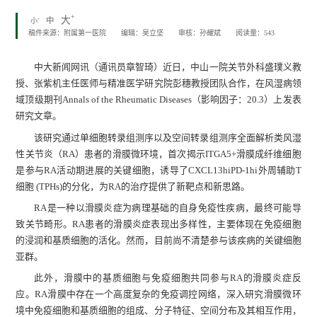
+
大
-
中
小
稿件来源：附属第一医院
编辑：吴立坚
审核：孙耀斌
阅读量：
543
中大新闻网讯（通讯员章智琦）近日，中山一院关节外科盛璞义教
授、张紫机主任医师与精准医学研究院彭穗教授团队合作，在风湿病领
域顶级期刊Annals of the Rheumatic Diseases（影响因子：20.3）上发表
研究文章。
该研究通过单细胞转录组测序以及空间转录组测序全面解析类风湿
性关节炎（RA）患者的滑膜微环境，首次揭示ITGA5+滑膜成纤维细胞
是参与RA活动期进展的关键细胞，诱导了CXCL13hiPD-1hi外周辅助T
细胞 (TPHs)的分化，为RA的治疗提供了新靶点和新思路。
RA是一种以滑膜炎症为病理基础的自身免疫性疾病，最终可能导
致关节畸形。RA患者的滑膜炎症表现出多样性，主要体现在免疫细胞
的浸润和基质细胞的活化。然而，目前尚不清楚参与该疾病的关键细胞
亚群。
此外，滑膜中的基质细胞与免疫细胞共同参与RA的滑膜炎症反
应。RA滑膜中存在一个高度复杂的免疫调控网络，深入研究滑膜微环
境中免疫细胞和基质细胞的组成、分子特征、空间分布及其相互作用，