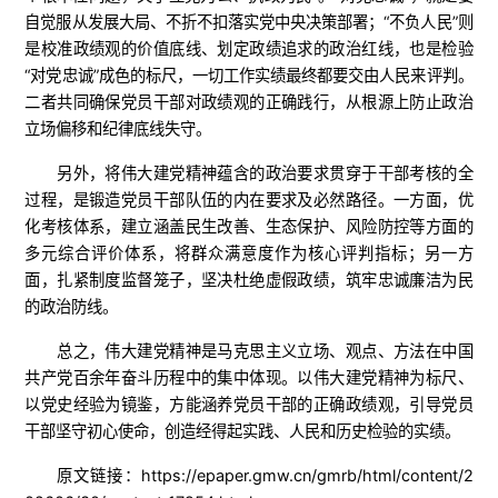
自觉服从发展大局、不折不扣落实党中央决策部署；“不负人民”则
是校准政绩观的价值底线、划定政绩追求的政治红线，也是检验
“对党忠诚”成色的标尺，一切工作实绩最终都要交由人民来评判。
二者共同确保党员干部对政绩观的正确践行，从根源上防止政治
立场偏移和纪律底线失守。
另外，将伟大建党精神蕴含的政治要求贯穿于干部考核的全
过程，是锻造党员干部队伍的内在要求及必然路径。一方面，优
化考核体系，建立涵盖民生改善、生态保护、风险防控等方面的
多元综合评价体系，将群众满意度作为核心评判指标；另一方
面，扎紧制度监督笼子，坚决杜绝虚假政绩，筑牢忠诚廉洁为民
的政治防线。
总之，伟大建党精神是马克思主义立场、观点、方法在中国
共产党百余年奋斗历程中的集中体现。以伟大建党精神为标尺、
以党史经验为镜鉴，方能涵养党员干部的正确政绩观，引导党员
干部坚守初心使命，创造经得起实践、人民和历史检验的实绩。
原文链接：https://epaper.gmw.cn/gmrb/html/content/2