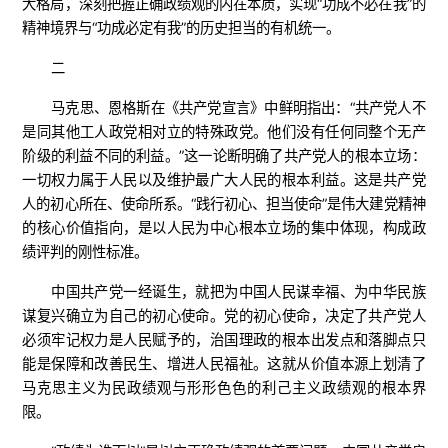
大格局，深刻把握正确政绩观的内在本质，实现“功成不必在我”的
精神境界与“功成必定有我”的历史担当的有机统一。
二
马克思、恩格斯在《共产党宣言》中鲜明指出：“共产党人不
是同其他工人政党相对立的特殊政党。他们没有任何同整个无产
阶级的利益不同的利益。”这一论断明确了共产党人的根本立场：
一切权力属于人民以及维护最广大人民的根本利益。这是共产党
人的初心所在、使命所系。“践行初心、担当使命”是伟大建党精神
的核心价值指向，是以人民为中心根本立场的集中体现，构成政
绩评判的刚性标准。
中国共产党一经诞生，就把为中国人民谋幸福、为中华民族
谋复兴确立为自己的初心使命。党的初心使命，决定了共产党人
必须牢记权力是人民赋予的，治国理政的根本出发点和落脚点只
能是保障和改善民生、增进人民福祉。这就从价值本源上划清了
马克思主义为民政绩观与形形色色的利己主义政绩观的根本界
限。