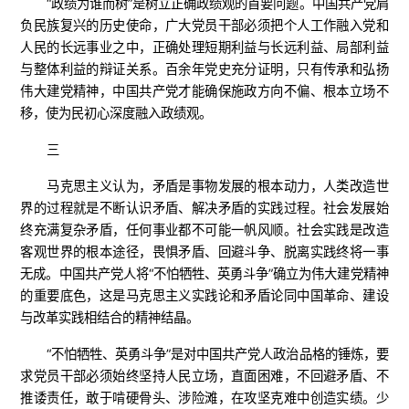
“政绩为谁而树”是树立正确政绩观的首要问题。中国共产党肩
负民族复兴的历史使命，广大党员干部必须把个人工作融入党和
人民的长远事业之中，正确处理短期利益与长远利益、局部利益
与整体利益的辩证关系。百余年党史充分证明，只有传承和弘扬
伟大建党精神，中国共产党才能确保施政方向不偏、根本立场不
移，使为民初心深度融入政绩观。
三
马克思主义认为，矛盾是事物发展的根本动力，人类改造世
界的过程就是不断认识矛盾、解决矛盾的实践过程。社会发展始
终充满复杂矛盾，任何事业都不可能一帆风顺。社会实践是改造
客观世界的根本途径，畏惧矛盾、回避斗争、脱离实践终将一事
无成。中国共产党人将“不怕牺牲、英勇斗争”确立为伟大建党精神
的重要底色，这是马克思主义实践论和矛盾论同中国革命、建设
与改革实践相结合的精神结晶。
“不怕牺牲、英勇斗争”是对中国共产党人政治品格的锤炼，要
求党员干部必须始终坚持人民立场，直面困难，不回避矛盾、不
推诿责任，敢于啃硬骨头、涉险滩，在攻坚克难中创造实绩。少