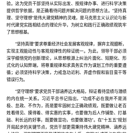
验。这为党员干部坚持从实际出发、按规律办事、进行科学决策
提供哲学依据，是正确看待问题并解决问题的思想方法。“坚持真
理、坚守理想”是伟大建党精神的灵魂，是马克思主义认识论与新
时代建党实践相结合的理论升华，为树立和践行正确政绩观筑牢
了思想根基。
“坚持真理”要求尊重经济社会发展客观规律，摒弃主观臆断，
实现主观能动性与客观规律性的辩证统一。为此，领导干部必须
深学细悟党的创新理论，从思想根源上纠治片面化、短期化、形
式化的认知弊端，将尊重规律和求真务实作为谋划工作的重要遵
循；必须坚持科学决策，力戒急功近利、弄虚作假和盲目蛮干等
错误行为。
“坚守理想”要求党员干部涵养远大格局，辩证看待显绩与潜绩
的内在统一关系。习近平总书记指出，“功成不必在我并不是消
极、怠政、不作为，而是要牢固树立正确政绩观，既要做让老百
姓看得见、摸得着、得实惠的实事，也要做为后人作铺垫、打基
础、利长远的好事，既要做显功，也要做潜功”。在“十五五”规划
开局起步的关键节点，党员干部更需秉持伟大建党精神、涵养远