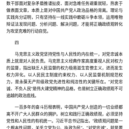
数干部面对复杂矛盾推诿扯皮、面对急难任务避重就轻，热衷于
做表面文章，本质上是对中国共产党人政治品格的背离。理论与
实践充分证明，只有坚持在一线实践中磨砺斗争本领，运用唯物
辩证法发现问题、分析问题、解决问题，才能将正确政绩观转化
为攻坚克难的行动自觉。
四
马克思主义政党坚持党性与人民性的内在统一，对党忠诚本
质上就是对人民负责。马克思主义经典作家高度重视人民对权力
的监督，指出缺乏人民监督的权力极易滋生官僚主义，进而发生
权力异化。以人民民主制度约束权力、以人民监督机制规范权
力，是永葆无产阶级政党先进性和纯洁性的关键所在。“对党忠
诚、不负人民”是伟大建党精神的品格，也是树立正确政绩观不可
逾越的政治底线。
一百多年的奋斗历程表明，中国共产党人创造的一切业绩都
离不开广大人民群众的拥护。树立和践行正确政绩观，必须坚持
党性和人民性的有机统一。习近平总书记指出，“政绩观问题是一
个根本性问题，关乎立党为公、执政为民”。“对党忠诚”，就是要