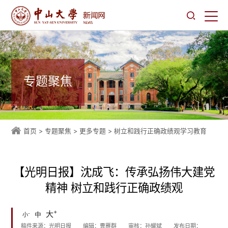
专题聚焦
首页
>
专题聚焦
>
更多专题
>
树立和践行正确政绩观学习教育
【光明日报】沈成飞：传承弘扬伟大建党
精神 树立和践行正确政绩观
+
大
-
中
小
稿件来源：光明日报
编辑：曹雁群
审核：孙耀斌
发布日期：