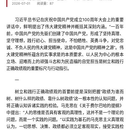
2026-07-01
阅读量：
87
习近平总书记在庆祝中国共产党成立100周年大会上的重要
讲话中，鲜明提出了伟大建党精神并概括其深刻内涵。“一百年
前，中国共产党的先驱们创建了中国共产党，形成了坚持真理、
坚守理想，践行初心、担当使命，不怕牺牲、英勇斗争，对党忠
诚、不负人民的伟大建党精神，这是中国共产党的精神之源”。伟
大建党精神所蕴含的实事求是的本质要求、以人民为中心的根本
立场、迎难而上的顽强斗志和为民造福的自觉担当是树立和践行
正确政绩观的重要标尺与行动指引。
一
树立和践行正确政绩观的首要前提是深刻把握“政绩为谁而
树、树什么样的政绩、靠什么树政绩”这一根本性的认知问题，并
将正确认知诉诸实践的检验。马克思在《关于费尔巴哈的提纲》
中提出：“人的思维是否具有客观的真理性，这并不是一个理论的
问题，而是一个实践的问题。”以实践为基石的马克思主义真理观
认为，一切思想、决策、政绩都必须立足客观现实，接受实践检