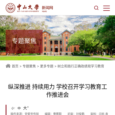
专题聚焦
首页
>
专题聚焦
>
更多专题
>
树立和践行正确政绩观学习教育
纵深推进 持续用力 学校召开学习教育工
作推进会
+
大
-
中
小
稿件来源：党委宣传部
编辑：曹雁群
初审：刘俊鹏
审核：闫凯 袁