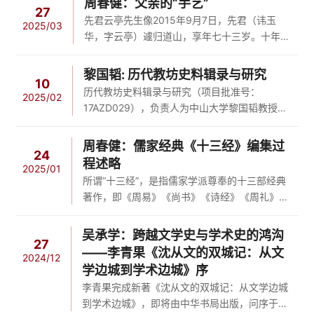
周春健：父亲的“手艺”
27
大本” ，孙中山于1924年亲手创办了广东大学。
先君云亭先生像2015年9月7日，先君（讳玉
2025/03
1926年，为了纪念孙中山先生，广东大学改名
华，字云亭）遽归道山，享年七十三岁。十年
为中山大学。今天，中山大学已发展成为蜚声中
来，无数次与父亲在梦中相遇。虽然父亲生前一
外的著名学府、华南地区的第一名校。孙中山与
两年已坐上轮椅，甚至生活不太能自理，但梦中
黎国韬: 历代教坊史料辑录与研究
中山大学的不解之缘，在现代中国的教育史上，
10
的父亲却依然为着每个子女的发展，为着整个家
历代教坊史料辑录与研究（项目批准号：
是值得大书特书的重要...
2025/02
庭殚精竭虑、费心操持。十载光阴，父亲从未离
17AZD029），负责人为中山大学黎国韬教授。
我们而去，父亲就在我们身边……一自幼时起，
结项成果以专著形式（四册）呈现，是目前有关
父亲在我们心目中就是一个“严父”形象。他的严
教坊最详尽、最系统的著述之一，对于古代乐官
周春健：儒家经典《十三经》编集过
厉，不仅在于对待读书治学上的一丝不苟、实事
24
研究、古代文学研究、古代优伶研究、古代戏剧
程述略
求是，更在于严格要求子...
2025/01
研究、古代乐舞研究等领域，均具有较高参考价
所谓“十三经”，是指儒家学派尊奉的十三部经典
值。作为乐官机构之一的教坊（司），始置于唐
著作，即《周易》《尚书》《诗经》《周礼》
武德初，废置于清雍正七年。由于这个机构历史
《仪礼》《礼记》《春秋左氏传》《春秋公羊
悠久，又与古代音乐、舞蹈、百戏、戏剧、戏
传》《春秋谷梁传》《论语》《孝经》《尔雅》
吴承学：跨越文学史与学术史的鸿沟
曲、乐官、乐户、女乐等存在密...
27
《孟子》。十三经的编成，经历了一个从六经到
——李青果《沈从文的双城记：从文
2024/12
五经、七经、九经、十二经、十三经的长期的不
学边城到学术边城》序
断丰满的过程。先秦时期，儒家经典只有六部，
李青果完成新著《沈从文的双城记：从文学边城
即《诗》《书》《礼》《乐》《易》《春秋》，
到学术边城》，即将由中华书局出版，问序于
时称“六经”，这是中华民族的文化元典。六经之