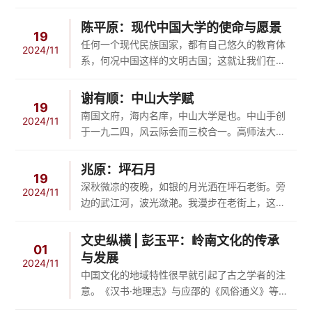
余，我欣然应命。回想起来，我和青果相识已近
名，始于《庄子·天运...
三十年了。1996年青果考入中山大学中文系，
陈平原：现代中国大学的使命与愿景
19
攻读中国现当代文学专业硕士学位，我当时负责
任何一个现代民族国家，都有自己悠久的教育体
2024/11
中文系的研究生工作，对他的勤读善写印象颇
系，何况中国这样的文明古国；这就让我们在书
深；2007年，我受学校之命，兼任《中山大学
写现代中国大学史时，面临一个两难的困境：是
学报》社会科学版主编，青果也在学报担任编
否承认其是因应西学东渐的大潮而发展起来的。
谢有顺：中山大学赋
辑，我们的关系从师生变成同事。2008年，为
19
到目前为止，大多数人认为，我们有很久远的“高
南国文府，海内名庠，中山大学是也。中山手创
了提高办刊质量、增容学术和扩大...
2024/11
等教育史”，但没有必要将任何一所大学的校史溯
于一九二四，风云际会而三校合一。高师法大农
源到西汉太学、宋元书院。也就是说，不与意大
专并也，国立广东大学立矣。系为国储才、为民
利博洛尼亚大学（1088）等欧洲老大学比年
启智之渊府，允以文兴时、以智淑世之枢机。规
兆原：坪石月
纪，而更强调晚清以降中国人奋起直追，在教育
19
模之大，非昔可比；品类之盛，自兹渐齐。依原
深秋微凉的夜晚，如银的月光洒在坪石老街。旁
体制创新、科研实力...
2024/11
址以承其专业；涵诸校而蔚为高地。拨款与筹款
边的武江河，波光潋滟。我漫步在老街上，这里
并进，建校与兴校齐力。寰中好义辈纷然慨捐
曾是中山大学的旧址，四周一块块新砌的石碑，
也，海内闻风者咸相乐助之。深深其红色基因，
记载着当年的艰辛和辉煌。下午我们曾到这里考
文史纵横 | 彭玉平：岭南文化的传承
中共领导人早襄盛举；孜孜焉白手起家，南国开
01
察。晚饭后我又依依而来。此时，石碑上的字
与发展
拓者长擎义旗。孙公既...
2024/11
迹，月色下一片模糊……冷月如霜，照着迁徙
中国文化的地域特性很早就引起了古之学者的注
路。战火纷飞的1937年，全面抗日战争爆发。为
意。《汉书·地理志》与应邵的《风俗通义》等，
保存文脉，中国高校进行了史无前例的战时大迁
就把一地之山川形胜与一地文化的特征结合起